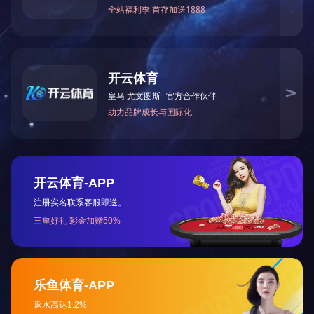
2020-11-30
2020-11-30
空心桥臂电抗器
10kV、35kV干式铁芯串联电
抗器
查看详情
查看详情
共有 17 个产品
1
2