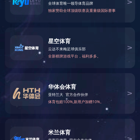
2020-11-30
2022-11-30
空心限流电抗器
串联电抗器
查看详情
查看详情
2020-11-30
2020-11-30
空心滤波电抗器
空心相控电抗器