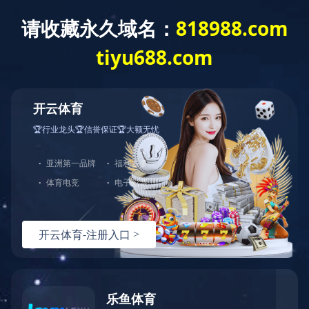
志友简介
企业文化
企业荣誉
乐竞（中国）一站式体育服务
乐竞（中国）一站式体育服务
地址：上海市奉贤区五四支路171号